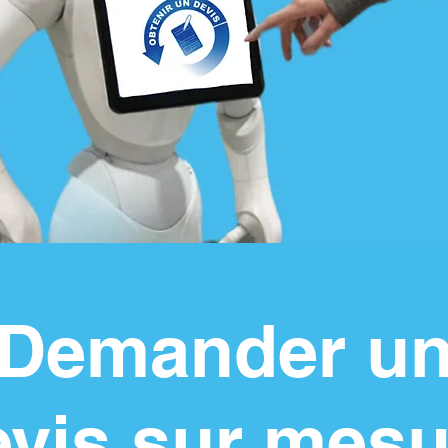
Demander u
evis sur mesu